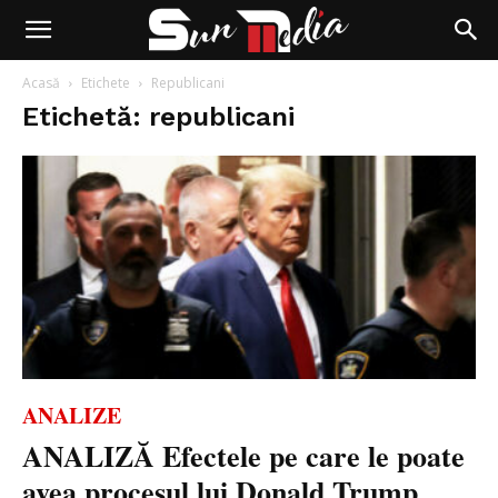
Acasă
Etichete
Republicani
Etichetă: republicani
ANALIZE
ANALIZĂ Efectele pe care le poate
avea procesul lui Donald Trump