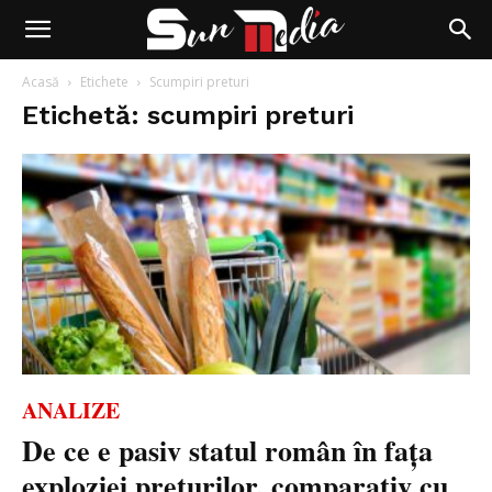
Acasă
Etichete
Scumpiri preturi
Etichetă: scumpiri preturi
ANALIZE
De ce e pasiv statul român în fața
exploziei prețurilor, comparativ cu