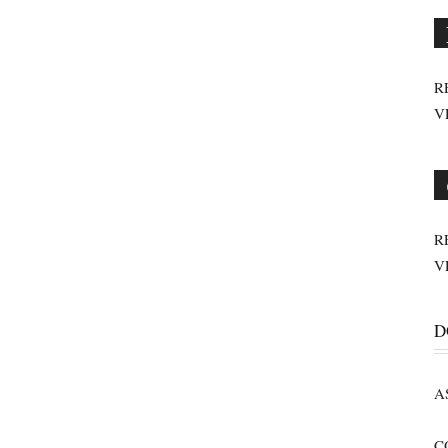
R
V
R
V
D
A
C