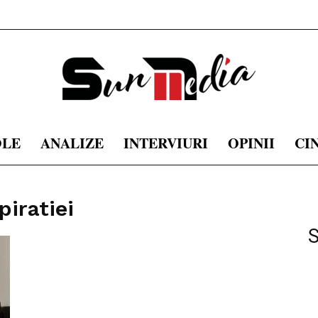
OLE
ANALIZE
INTERVIURI
OPINII
CI
sunmedia.ro
piratiei