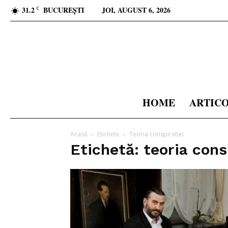
31.2
BUCUREȘTI
JOI, AUGUST 6, 2026
C
HOME
ARTIC
Acasă
Etichete
Teoria conspiratiei
Etichetă: teoria cons