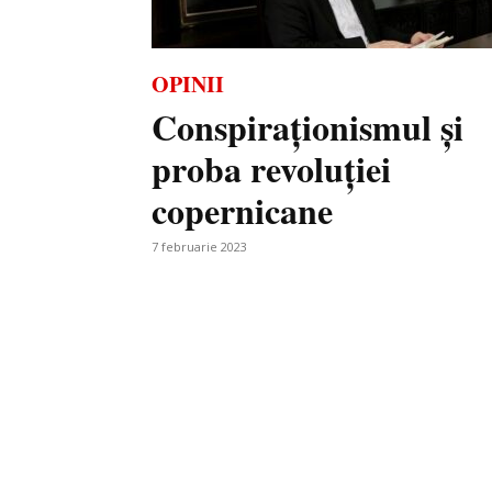
OPINII
Conspiraționismul și
proba revoluției
copernicane
7 februarie 2023