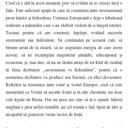
Cred că e util în acest moment grav să evităm să se creeze încă o
falie. Este suficient spațiu în care să construim între suveranismul
prost înțeles și federalism. Uniunea Europeană e deja o fabuloasă
realizare a națiunilor care s-au războit violent de-a lungul istoriei.
Tocmai pentru că am construit, înțelept, evitând excesele
suveraniste sau federaliste. Să continuăm pe această cale, să
biruim ursul de la răsărit, să ne asigurăm energia de care avem
nevoie, să ne recâștigăm magisterul științific, educațional şi
economic și, mai ales, să nu ne lăsăm atrași de tot felul de exaltați
în falsa dezbatere „suveranism vs federalism”, pentru că o
asemenea dezbatere va produce noi fracturi, cu efect devastator.
Referitor la tensiunea între estul și vestul Europei, cred că este
momentul ca Vestul să asculte Estul și în alte chestiuni, nu doar
cele legate de Rusia. Dar nu prea are cine să le-o spună: liderul
maghiar e prea nefrecventabil, iar cel român e fad, lipsit de idei și
incapabil să genereze vreun vector de forță.