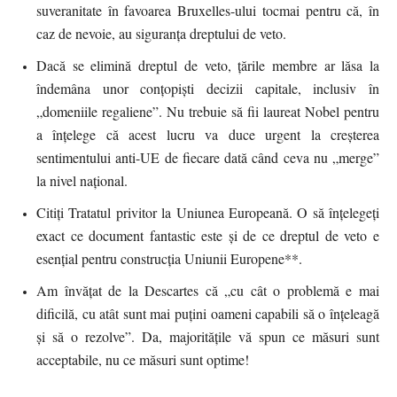
suveranitate în favoarea Bruxelles-ului tocmai pentru că, în
caz de nevoie, au siguranța dreptului de veto.
Dacă se elimină dreptul de veto, țările membre ar lăsa la
îndemâna unor conțopiști decizii capitale, inclusiv în
„domeniile regaliene”. Nu trebuie să fii laureat Nobel pentru
a înțelege că acest lucru va duce urgent la creșterea
sentimentului anti-UE de fiecare dată când ceva nu „merge”
la nivel național.
Citiți Tratatul privitor la Uniunea Europeană. O să înțelegeți
exact ce document fantastic este și de ce dreptul de veto e
esențial pentru construcția Uniunii Europene**.
Am învățat de la Descartes că „cu cât o problemă e mai
dificilă, cu atât sunt mai puțini oameni capabili să o înțeleagă
și să o rezolve”. Da, majoritățile vă spun ce măsuri sunt
acceptabile, nu ce măsuri sunt optime!