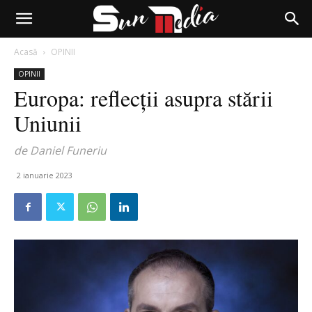
Acasă
OPINII
OPINII
Europa: reflecții asupra stării
Uniunii
de Daniel Funeriu
2 ianuarie 2023