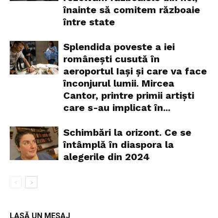
înainte să comitem războaie
între state
Splendida poveste a iei
românești cusută în
aeroportul Iași și care va face
înconjurul lumii. Mircea
Cantor, printre primii artiști
care s-au implicat în...
Schimbări la orizont. Ce se
întâmplă în diaspora la
alegerile din 2024
LASĂ UN MESAJ