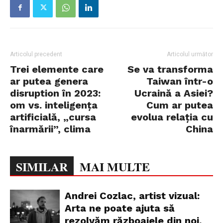
Articolul precedent
Articolul următor
Trei elemente care
Se va transforma
ar putea genera
Taiwan într-o
disruption în 2023:
Ucraină a Asiei?
om vs. inteligența
Cum ar putea
artificială, „cursa
evolua relația cu
înarmării”, clima
China
SIMILAR
MAI MULTE
Andrei Cozlac, artist vizual:
Arta ne poate ajuta să
rezolvăm războaiele din noi,