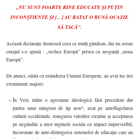
„NU SUNT FOARTE BINE EDUCATE ȘI PUȚIN
INCONȘTIENTE
ȘI
[
…
]
AU RATAT O BUNĂ OCAZIE
SĂ TACĂ”.
Această declarație ilustrează ceea ce mulți gândeau, dar nu aveau
curajul s-o spună : „vechea Europă” privea cu aroganță „noua
Europă”.
De atunci, odată cu extinderea Uniunii Europene, au avut loc trei
evenimente majore:
În Vest, trăim o agresiune ideologică fără precedent din
partea unui stângism de tip nou*, axat pe autoflagelarea
culturii occidentale, renegarea valorilor creștine și acceptarea
pe negândite a unor inginerii sociale cu impact imprevizibil,
încoronate de auto-distrugerea sistemelor de educație care au