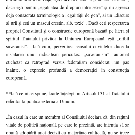
dacă ești pentru „egalitatea de drepturi între sexe” și nu agreezi
deja consacrata terminologie a „egalității de gen”, ai un „discurs
al urii și ești un mascul creștin, alb, toxic”. Dacă ceri respectarea
propriei Constituții și o construcție europeană bazată pe litera și
spiritul Tratatului privitor la Uniunea Europeană, ești „oribil
suveranist”. Iată cum, pervertirea sensului cuvintelor duce la
instalarea unui radicalism periculos: „suveranism” -automat
etichetat ca retrograd versus federalism considerat „un pas
înainte, o expresie profundă a democrației în construcția
europeană.
**Iată ce ni se spune, foarte înțelept, în Articolul 31 al Tratatului
referitor la politica externă a Uniunii:
„În cazul în care un membru al Consiliului declară că, din rațiuni
vitale de politică națională pe care le prezintă, are intenția să se
opună adoptării unei decizii cu majoritate calificată, nu se trece