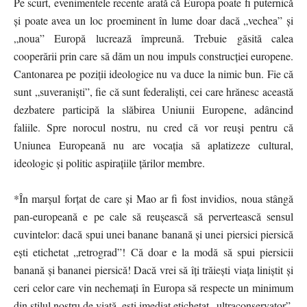
Pe scurt, evenimentele recente arată că Europa poate fi puternică
și poate avea un loc proeminent în lume doar dacă „vechea” și
„noua” Europă lucrează împreună. Trebuie găsită calea
cooperării prin care să dăm un nou impuls construcției europene.
Cantonarea pe poziții ideologice nu va duce la nimic bun. Fie că
sunt „suveranişti”, fie că sunt federaliști, cei care hrănesc această
dezbatere participă la slăbirea Uniunii Europene, adâncind
faliile. Spre norocul nostru, nu cred că vor reuși pentru că
Uniunea Europeană nu are vocația să aplatizeze cultural,
ideologic și politic aspirațiile țărilor membre.
*În marșul forțat de care și Mao ar fi fost invidios, noua stângă
pan-europeană e pe cale să reușească să pervertească sensul
cuvintelor: dacă spui unei banane banană și unei piersici piersică
ești etichetat „retrograd”! Că doar e la modă să spui piersicii
banană și bananei piersică! Dacă vrei să îți trăiești viața liniștit și
ceri celor care vin nechemați în Europa să respecte un minimum
din stilul nostru de viață, ești imediat etichetat „ultraconservator”,