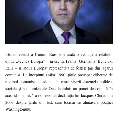
Istoria recentă a Uniunii Europene arată o evoluție a relațiilor
dintre „vechea Europă” – în esență Franța, Germania, Benelux,
Italia – și „noua Europă” reprezentată de fostele țări din lagărul
comunist. La începutul anilor 1990, țările proaspăt eliberate de
regimul comunist au adoptat în mare viteză sistemele politice,
sociale și economice ale Occidentului; un punct de cotitură în
această dinamică a reprezentat declarația lui Jacques Chirac din
2003 despre țările din Est, care tocmai se aliniaseră poziției
Washingtonului: