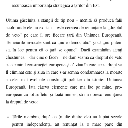
recunoască importanța strategică a țărilor din Est.
Ultima găselniță a stângii de tip nou – menită să producă falii
acolo unde ele nu existau – este cererea de renunțare la „dreptul
de veto” pe care îl are fiecare țară din Uniunea Europeană.
Temeiurile invocate sunt că „nu e democratic” și că „nu putem
sta în loc pentru că o țară se opune”. Dacă examinăm atenți
chestiunea – dar cine o face? – ne dăm seama că dreptul de veto
este central construcției europene și că ziua în care acest drept va
fi eliminat este și ziua în care s-ar semna condamnarea la moarte
a celei mai evoluate construcții politice din istorie: Uniunea
Europeană. Iată câteva elemente care mă fac pe mine, pro-
european cu tot sufletul și toată mintea, să nu doresc renunțarea
la dreptul de veto:
Țările membre, după ce (multe dintre ele) au luptat secole
pentru independență, au renunțat la o mare parte din