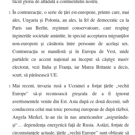
făcut gloria de altădată a continentului nostru.
În contrareacție, o serie de țări est-europene, printre care, mai
ales, Ungaria și Polonia, au ales, la fel de democratic ca la
Paris sau Berlin, regimuri conservatoare, care resping
ingineriile societale amintite, în special acceptarea migranților
non-europeni și căsătoria între persoane de același sex.
Contrareacția se manifestă și în Europa de Vest, unde
partidele cu accent național au început să câștige masiv
electorat, vezi Italia și Franța, iar Marea Britanie a decis,
scurt, să părăsească UE.
Mai recent, invazia rusă a Ucrainei a forțat țările „vechii
Europe” să-și recunoască greșeala de a fi ignorat
avertismentele venite din Est. Asta după ce două decenii, sub
conducerea celui mai toxic personaj european de după război,
Angela Merkel, le-au râs în nas americanilor „asigurându-
și“… dependența energetică față de Rusia. Astăzi, forțate de
circumstanțele actuale, țările „vechii Europe” sunt obligate să