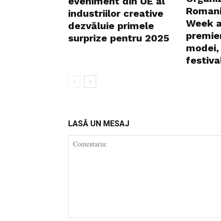
eveniment din UE al
Romani
industriilor creative
Week a
dezvăluie primele
premier
surprize pentru 2025
modei, 
festival
LASĂ UN MESAJ