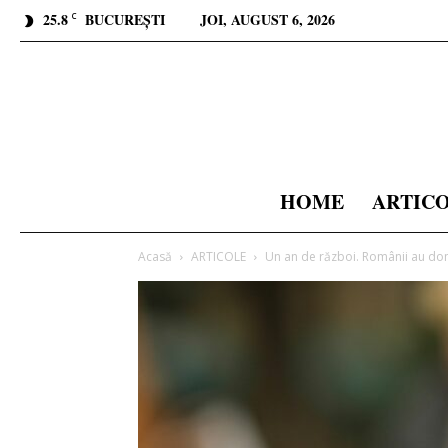
25.8
BUCUREȘTI
JOI, AUGUST 6, 2026
C
HOME
ARTIC
Acasă
ARTICOLE
Un an de război. Românii au dona