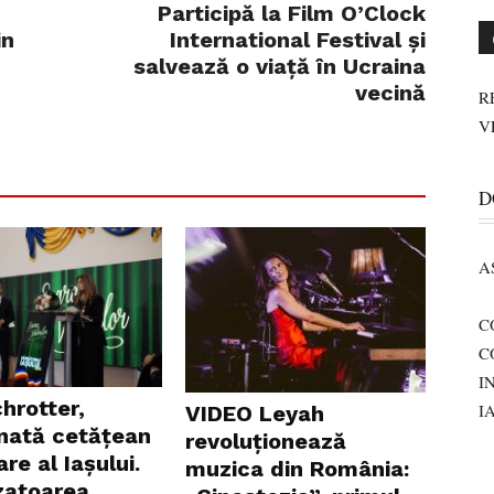
Participă la Film O’Clock
in
International Festival și
salvează o viață în Ucraina
vecină
R
V
D
A
C
C
I
chrotter,
I
VIDEO Leyah
ată cetățean
revoluționează
re al Iașului.
muzica din România:
zatoarea