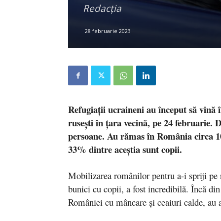
Redacția
28 februarie 2023
Refugiații ucraineni au început să vină 
rusești în țara vecină, pe 24 februarie. 
persoane. Au rămas în România circa 
33% dintre aceștia sunt copii.
Mobilizarea românilor pentru a-i spriji pe 
bunici cu copii, a fost incredibilă. Încă di
României cu mâncare și ceaiuri calde, au as