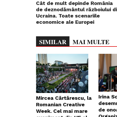
Cât de mult depinde România
de deznodământul războiului d
Ucraina. Toate scenariile
economice ale Europei
SIMILAR
MAI MULTE
Irina S
Mircea Cărtărescu, la
desemn
Romanian Creative
de onoa
Week. Cel mai mare
Organi