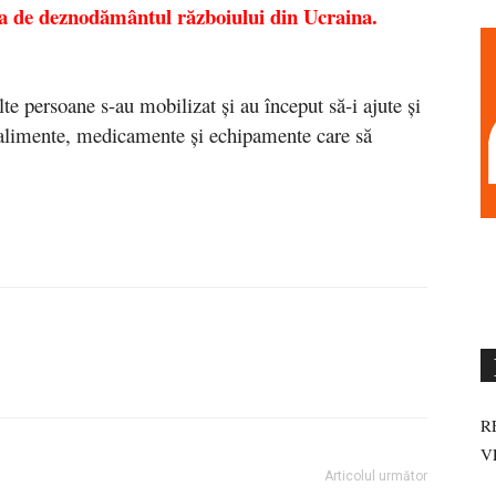
a de deznodământul războiului din Ucraina.
te persoane s-au mobilizat și au început să-i ajute și
u alimente, medicamente și echipamente care să
R
V
Articolul următor