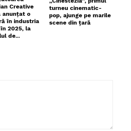
„Cinestezia”, primul
an Creative
turneu cinematic-
 anunțat o
pop, ajunge pe marile
ă în industria
scene din țară
în 2025, la
ul de...