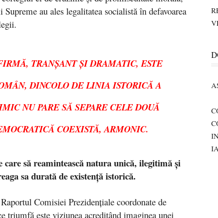
ii Supreme au ales legalitatea socialistă în defavoarea
R
egii.
V
D
FIRMĂ, TRANŞANT ŞI DRAMATIC, ESTE
OMÂN, DINCOLO DE LINIA ISTORICĂ A
A
IMIC NU PARE SĂ SEPARE CELE DOUĂ
C
C
DEMOCRATICĂ COEXISTĂ, ARMONIC.
I
I
ţe care să reamintească natura unică, ilegitimă şi
eaga sa durată de existenţă istorică.
 Raportul Comisiei Prezidenţiale coordonate de
e triumfă este viziunea acreditând imaginea unei