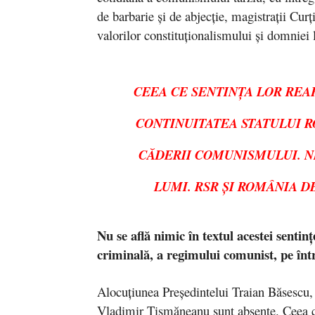
de barbarie şi de abjecţie, magistraţii Curţ
valorilor constituţionalismului şi domniei l
CEEA CE SENTINŢA LOR REA
CONTINUITATEA STATULUI R
CĂDERII COMUNISMULUI. N
LUMI. RSR ŞI ROMÂNIA 
Nu se află nimic în textul acestei sentin
criminală, a regimului comunist, pe într
Alocuţiunea Preşedintelui Traian Băsescu,
Vladimir Tismăneanu sunt absente. Ceea c