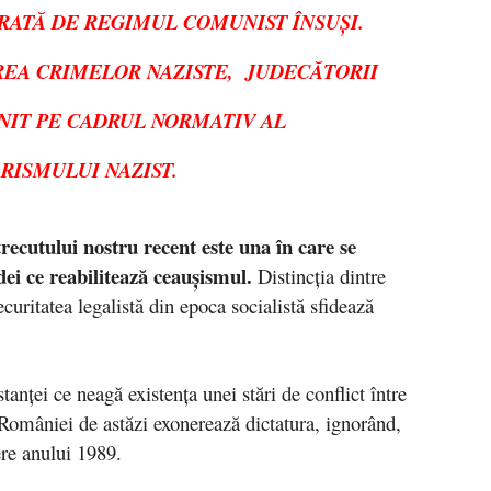
RATĂ DE REGIMUL COMUNIST ÎNSUŞI.
AREA CRIMELOR NAZISTE, JUDECĂTORII
IJNIT PE CADRUL NORMATIV AL
RISMULUI NAZIST.
ecutului nostru recent este una în care se
dei ce reabilitează ceauşismul.
Distincţia dintre
curitatea legalistă din epoca socialistă sfidează
anţei ce neagă existenţa unei stări de conflict între
ţa României de astăzi exonerează dictatura, ignorând,
ere anului 1989.