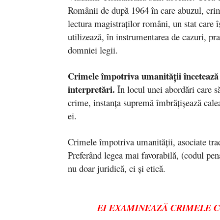
Românii de după 1964 în care abuzul, crim
lectura magistraţilor români, un stat care î
utilizează, în instrumentarea de cazuri, pr
domniei legii.
Crimele împotriva umanităţii încetează 
interpretări.
În locul unei abordări care s
crime, instanţa supremă îmbrăţişează calea
ei.
Crimele împotriva umanităţii, asociate tra
Preferând legea mai favorabilă, (codul pen
nu doar juridică, ci şi etică.
EI EXAMINEAZĂ CRIMELE C