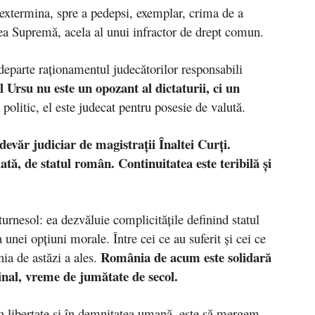
a extermina, spre a pedepsi, exemplar, crima de a
rtea Supremă, acela al unui infractor de drept comun.
departe raţionamentul judecătorilor responsabili
l Ursu nu este un opozant al dictaturii, ci un
politic, el este judecat pentru posesie de valută.
devăr judiciar de magistraţii Înaltei Curţi.
tă, de statul român. Continuitatea este teribilă şi
urnesol: ea dezvăluie complicităţile definind statul
 unei opţiuni morale. Între cei ce au suferit şi cei ce
România de acum este solidară
a de astăzi a ales.
minal, vreme de jumătate de secol.
n libertate şi în demnitatea umană, este să mergem