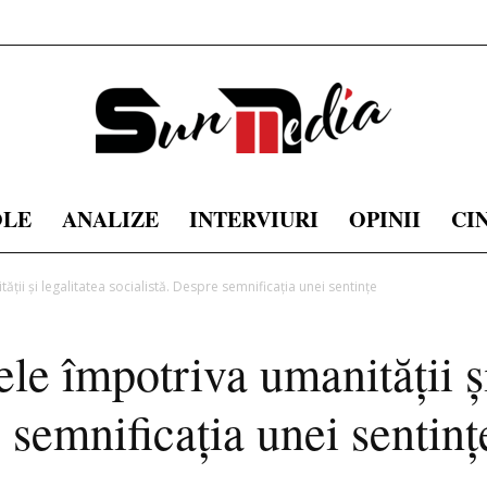
OLE
ANALIZE
INTERVIURI
OPINII
CI
sunmedia.ro
ţii şi legalitatea socialistă. Despre semnificaţia unei sentinţe
le împotriva umanităţii şi
 semnificaţia unei sentinţ