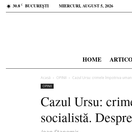
30.8
BUCUREȘTI
MIERCURI, AUGUST 5, 2026
C
HOME
ARTIC
Acasă
OPINII
Cazul Ursu: crimele împotriva umanită
OPINII
Cazul Ursu: crime
socialistă. Despre