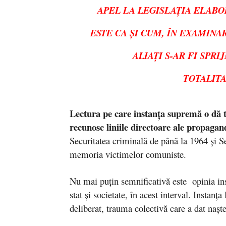
APEL LA LEGISLAŢIA ELABO
ESTE CA ŞI CUM, ÎN EXAMIN
ALIAŢI S-AR FI SPR
TOTALITA
Lectura pe care instanţa supremă o dă tr
recunosc liniile directoare ale propagan
Securitatea criminală de până la 1964 şi Se
memoria victimelor comuniste.
Nu mai puţin semnificativă este opinia inst
stat şi societate, în acest interval. Instan
deliberat, trauma colectivă care a dat naşt