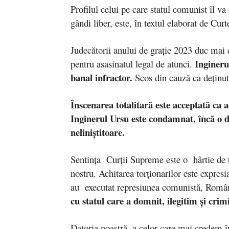
Profilul celui pe care statul comunist îl v
gândi liber, este, în textul elaborat de Cu
Judecătorii anului de graţie 2023 duc mai 
Ingineru
pentru asasinatul legal de atunci.
banal infractor.
Scos din cauză ca deţinut 
Înscenarea totalitară este acceptată ca a
Inginerul Ursu este condamnat, încă o da
neliniştitoare.
Sentinţa Curţii Supreme este o hârtie de t
nostru. Achitarea torţionarilor este expresia
au executat represiunea comunistă, Români
cu statul care a domnit, ilegitim şi cri
Datoria noastră, a celor care mai credem î