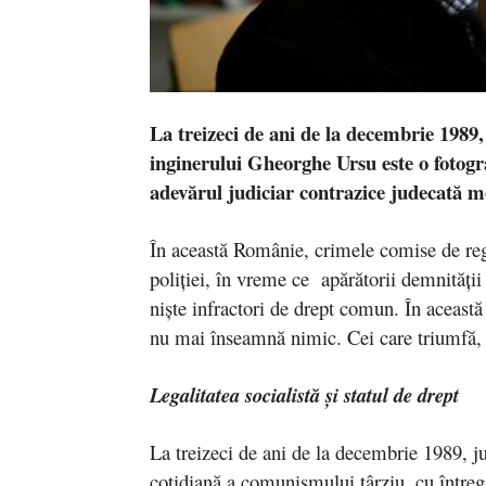
La treizeci de ani de la decembrie 1989, 
inginerului Gheorghe Ursu este o fotogr
adevărul judiciar contrazice judecată mor
În această Românie, crimele comise de reg
poliţiei, în vreme ce apărătorii demnităţii 
nişte infractori de drept comun. În aceas
nu mai înseamnă nimic. Cei care triumfă, în
Legalitatea socialistă şi statul de drept
La treizeci de ani de la decembrie 1989, j
cotidiană a comunismului târziu, cu întreg