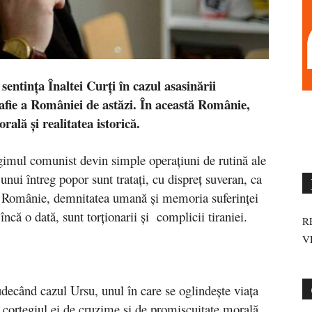
sentinţa Înaltei Curţi în cazul asasinării
afie a României de astăzi. În această Românie,
ală şi realitatea istorică.
imul comunist devin simple operaţiuni de rutină ale
unui întreg popor sunt trataţi, cu dispreţ suveran, ca
tă Românie, demnitatea umană şi memoria suferinţei
că o dată, sunt torţionarii şi complicii tiraniei.
R
V
udecând cazul Ursu, unul în care se oglindeşte viaţa
 cortegiul ei de cruzime şi de promiscuitate morală,