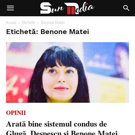
Acasă
Etichete
Benone Matei
Etichetă: Benone Matei
OPINII
Arată bine sistemul condus de
Glugă, Despescu și Benone Matei,