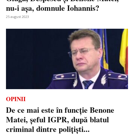
nu-i așa, domnule Iohannis?
25 august 2023
OPINII
De ce mai este în funcție Benone
Matei, șeful IGPR, după blatul
criminal dintre polițiști...