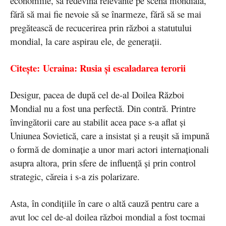
economiile, să redevină relevante pe scena mondială,
fără să mai fie nevoie să se înarmeze, fără să se mai
pregătească de recucerirea prin război a statutului
mondial, la care aspirau ele, de generații.
Citește: Ucraina: Rusia şi escaladarea terorii
Desigur, pacea de după cel de-al Doilea Război
Mondial nu a fost una perfectă. Din contră. Printre
învingătorii care au stabilit acea pace s-a aflat și
Uniunea Sovietică, care a insistat și a reușit să impună
o formă de dominație a unor mari actori internaționali
asupra altora, prin sfere de influență și prin control
strategic, căreia i s-a zis polarizare.
Asta, în condițiile în care o altă cauză pentru care a
avut loc cel de-al doilea război mondial a fost tocmai