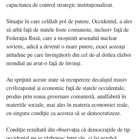
capacitatea de control strategic instituționalizat.
Situație în care celălalt pol de putere, Occidentul, a ales
să aibă față de statele foste comuniste, inclusiv față de
Federația Rusă, care a moștenit arsenalul nuclear
sovietic, adică a devenit o mare putere, exact aceeași
atitudine pe care învingătorii din cel de-al doilea război
mondial au avut-o față de învinși.
Au sprijinit aceste state să recupereze decalajul masiv
civilizațional și economic față de statele occidentale,
produs prin reaua guvernare comunistă, analfabetă în
materiile sociale, mai ales în materia economiei reale,
cu singura condiție ca acestea să se democratizeze.
Condiție rezultată din observația că democrațiile de tip
occidental nu se războiesc între ele, ci își rezolvă