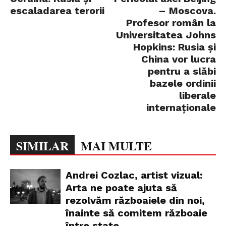
escaladarea terorii
– Moscova.
Profesor român la
Universitatea Johns
Hopkins: Rusia și
China vor lucra
pentru a slăbi
bazele ordinii
liberale
internaționale
SIMILAR
MAI MULTE
Andrei Cozlac, artist vizual:
Arta ne poate ajuta să
rezolvăm războaiele din noi,
înainte să comitem războaie
între state