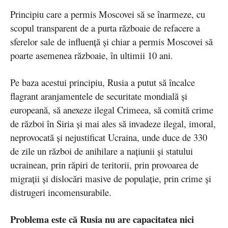
Principiu care a permis Moscovei să se înarmeze, cu
scopul transparent de a purta războaie de refacere a
sferelor sale de influență și chiar a permis Moscovei să
poarte asemenea războaie, în ultimii 10 ani.
Pe baza acestui principiu, Rusia a putut să încalce
flagrant aranjamentele de securitate mondială și
europeană, să anexeze ilegal Crimeea, să comită crime
de război în Siria și mai ales să invadeze ilegal, imoral,
neprovocată și nejustificat Ucraina, unde duce de 330
de zile un război de anihilare a națiunii și statului
ucrainean, prin răpiri de teritorii, prin provoarea de
migrații și dislocări masive de populație, prin crime și
distrugeri incomensurabile.
Problema este că Rusia nu are capacitatea nici