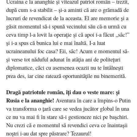
Ucraina e la ananghie și viteazul patriot român – trezit,
după cum s-a stabilit – și-a aminti că are o grămadă de
lucruri de revendicat de la aceasta. El are memorie și a
găsit momentul să-i spună vecinului său că-n urmă cu
ceva timp l-a lovit la operație și că apoi i-a făcut „sâc!”
și i-a spus că bunica lui e mai înaltă. I-a luat
ucraineanului foc casa? Eii, sâc! Acum e momentul să-
și verse tot năduful adunat în atâția ani de politețuri
diplomatice, căci cu asemenea ocazii nu te întâlnești
prea des, iar cine ratează oportunitățile nu binemerită.
Dragă patriotule român, îți dau o veste mare: și
Rusia e la ananghie!
Aventura în care a împins-o Putin
va transforma o țară care se vedea jucător global în una
ce nu va mai fi în stare să-i gestioneze nici pe bașchiri.
Nu crezi că e momentul să revendici ceva ce înaintașii
noștri i-au dat spre păstrare? Tezaurul!