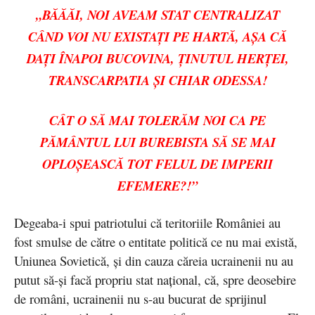
„BĂĂĂI, NOI AVEAM STAT CENTRALIZAT
CÂND VOI NU EXISTAȚI PE HARTĂ, AȘA CĂ
DAȚI ÎNAPOI BUCOVINA, ȚINUTUL HERȚEI,
TRANSCARPATIA ȘI CHIAR ODESSA!
CÂT O SĂ MAI TOLERĂM NOI CA PE
PĂMÂNTUL LUI BUREBISTA SĂ SE MAI
OPLOȘEASCĂ TOT FELUL DE IMPERII
EFEMERE?!”
Degeaba-i spui patriotului că teritoriile României au
fost smulse de către o entitate politică ce nu mai există,
Uniunea Sovietică, și din cauza căreia ucrainenii nu au
putut să-și facă propriu stat național, că, spre deosebire
de români, ucrainenii nu s-au bucurat de sprijinul