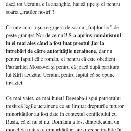
dacă tot Ucraina e la ananghie, hai să țipe și el pentru
soarta „fraților noștri”!
Că uite cum rușii se grijesc de soarta „fraților lor” de
S-a aprins românismul
peste granițe! Noi de ce nu?!
în el mai ales când a fost luat preotul Jar la
întrebări de către autoritățile ucrainene
, dar nu
pentru faptul că e român, ci pentru că este obedient
Patriarhiei Moscovei și pentru că joacă după partitura
lui Kiril acuzând Ucraina pentru faptul că se opune
invaziei.
Ce mai vaiet, ce mai huiet! Degeaba-i spui patriotului
trezit că legile ucrainene ce au limitat drepturile tuturor
minorităților au fost date în contextul conflictului cu
Rusia, că el nu și nu. România a fost dintotdeauna un
model de tratare a minorităților, are o veche tradiție în