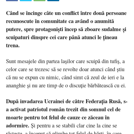
Când se încinge câte un conflict între două persoane
recunoscute în comunitate ca având o anumită
putere, spre protagoniști încep să zboare sudalme și
scuipaturi dinspre cei care până atunci le țineau
trena.
Sunt mesajele din partea lașilor care scuipă din tufiș, a
celor care se trezesc să se revolte doar atunci când știu
că nu se expun cu nimic, când simt că zeul de ieri e la
ananghie și nu are timp de o discuție bărbătească cu ei.
După invadarea Ucrainei de către Federația Rusă, s-
a activat patriotul român trezit din somnul cel de
moarte pentru tot felul de cauze ce zăceau în
adormire.
Și pentru a se stabili clar cine la cine se
răstește, a început să plimbe tot felul de hărți, în care