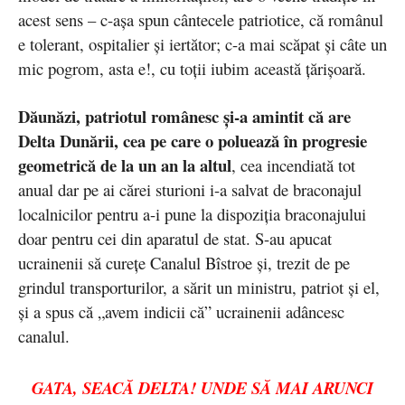
acest sens – c-așa spun cântecele patriotice, că românul
e tolerant, ospitalier și iertător; c-a mai scăpat și câte un
mic pogrom, asta e!, cu toții iubim această țărișoară.
Dăunăzi, patriotul românesc și-a amintit că are
Delta Dunării, cea pe care o poluează în progresie
geometrică de la un an la altul
, cea incendiată tot
anual dar pe ai cărei sturioni i-a salvat de braconajul
localnicilor pentru a-i pune la dispoziția braconajului
doar pentru cei din aparatul de stat. S-au apucat
ucrainenii să curețe Canalul Bîstroe și, trezit de pe
grindul transporturilor, a sărit un ministru, patriot și el,
și a spus că „avem indicii că” ucrainenii adâncesc
canalul.
GATA, SEACĂ DELTA! UNDE SĂ MAI ARUNCI