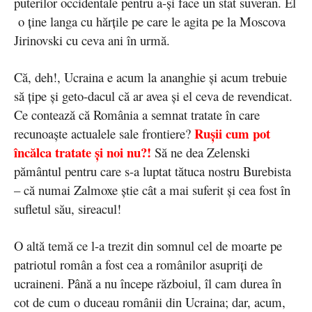
puterilor occidentale pentru a-și face un stat suveran. El
o ține langa cu hărțile pe care le agita pe la Moscova
Jirinovski cu ceva ani în urmă.
Că, deh!, Ucraina e acum la ananghie și acum trebuie
să țipe și geto-dacul că ar avea și el ceva de revendicat.
Ce contează că România a semnat tratate în care
Rușii cum pot
recunoaște actualele sale frontiere?
încălca tratate și noi nu?!
Să ne dea Zelenski
pământul pentru care s-a luptat tătuca nostru Burebista
– că numai Zalmoxe știe cât a mai suferit și cea fost în
sufletul său, sireacul!
O altă temă ce l-a trezit din somnul cel de moarte pe
patriotul român a fost cea a românilor asupriți de
ucraineni. Până a nu începe războiul, îl cam durea în
cot de cum o duceau românii din Ucraina; dar, acum,