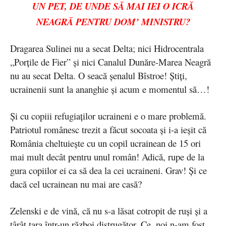
UN PET, DE UNDE SĂ MAI IEI O ICRĂ
NEAGRĂ PENTRU DOM’ MINISTRU?
Dragarea Sulinei nu a secat Delta; nici Hidrocentrala
„Porțile de Fier” și nici Canalul Dunăre-Marea Neagră
nu au secat Delta. O seacă șenalul Bîstroe! Știți,
ucrainenii sunt la ananghie și acum e momentul să…!
Și cu copiii refugiaților ucraineni e o mare problemă.
Patriotul românesc trezit a făcut socoata și i-a ieșit că
România cheltuiește cu un copil ucrainean de 15 ori
mai mult decât pentru unul român! Adică, rupe de la
gura copiilor ei ca să dea la cei ucraineni. Grav! Și ce
dacă cel ucrainean nu mai are casă?
Zelenski e de vină, că nu s-a lăsat cotropit de ruși și a
târât țara într-un război distrugător. Ce, noi n-am fost