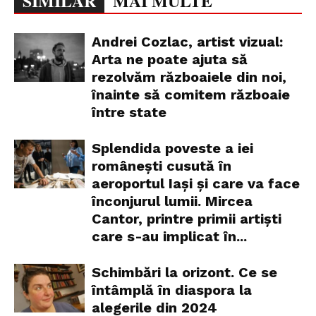
SIMILAR
MAI MULTE
Andrei Cozlac, artist vizual:
Arta ne poate ajuta să
rezolvăm războaiele din noi,
înainte să comitem războaie
între state
Splendida poveste a iei
românești cusută în
aeroportul Iași și care va face
înconjurul lumii. Mircea
Cantor, printre primii artiști
care s-au implicat în...
Schimbări la orizont. Ce se
întâmplă în diaspora la
alegerile din 2024