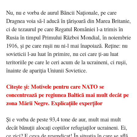
Nu, nu e vorba de aurul Băncii Naționale, pe care
Dragnea voia să-l aducă în țărișoară din Marea Britanie,
ci de tezaurul pe care Regatul României l-a trimis în
Rusia în timpul Primului Război Mondial, în noiembrie
1916, și pe care rușii nu ni-l mai înapoiază. Reține: nu
sovieticii l-au luat în primire, nu cei care ți-au luat
teritoriile pe care le ceri acum de la ucraineni, ci rușii,
înainte de apariția Uniunii Sovietice.
Citește și: Motivele pentru care NATO se
concentrează pe regiunea Baltică mai mult decât pe
zona Mării Negre. Explicațiile experților
Și e vorba de peste 93,4 tone de aur, mult mai mult
decât bănuții alocați copiilor refugiaților ucraineni. Ei,
ce zici? E ceva de revendicat! În situația în care se află