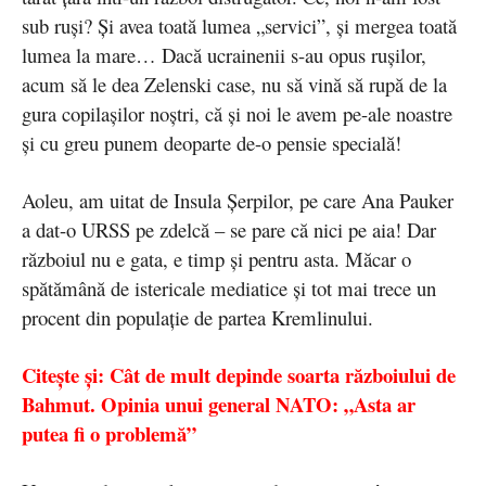
sub ruși? Și avea toată lumea „servici”, și mergea toată
lumea la mare… Dacă ucrainenii s-au opus rușilor,
acum să le dea Zelenski case, nu să vină să rupă de la
gura copilașilor noștri, că și noi le avem pe-ale noastre
și cu greu punem deoparte de-o pensie specială!
Aoleu, am uitat de Insula Șerpilor, pe care Ana Pauker
a dat-o URSS pe zdelcă – se pare că nici pe aia! Dar
războiul nu e gata, e timp și pentru asta. Măcar o
spătămână de istericale mediatice și tot mai trece un
procent din populație de partea Kremlinului.
Citește și: Cât de mult depinde soarta războiului de
Bahmut. Opinia unui general NATO: „Asta ar
putea fi o problemă”