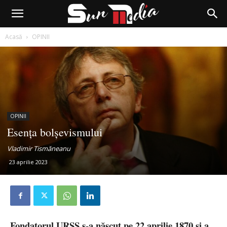
Acasă
OPINII
OPINII
Esența bolșevismului
Vladimir Tismăneanu
23 aprilie 2023
Fondatorul URSS s-a născut pe 22 aprilie 1870 și a