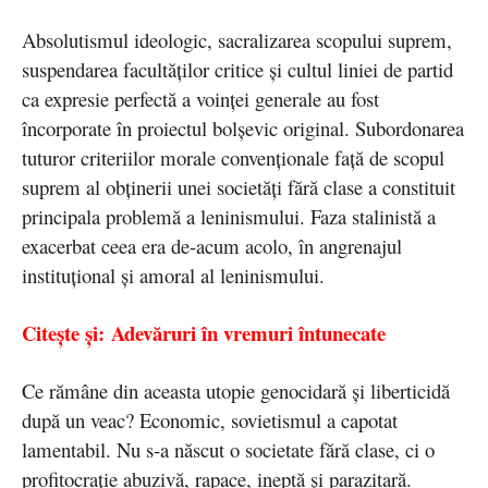
Absolutismul ideologic, sacralizarea scopului suprem,
suspendarea facultăţilor critice şi cultul liniei de partid
ca expresie perfectă a voinţei generale au fost
încorporate în proiectul bolşevic original. Subordonarea
tuturor criteriilor morale convenţionale faţă de scopul
suprem al obţinerii unei societăţi fără clase a constituit
principala problemă a leninismului. Faza stalinistă a
exacerbat ceea era de-acum acolo, în angrenajul
instituțional și amoral al leninismului.
Citește și: Adevăruri în vremuri întunecate
Ce rămâne din aceasta utopie genocidară şi liberticidă
după un veac? Economic, sovietismul a capotat
lamentabil. Nu s-a născut o societate fără clase, ci o
profitocraţie abuzivă, rapace, ineptă şi parazitară.