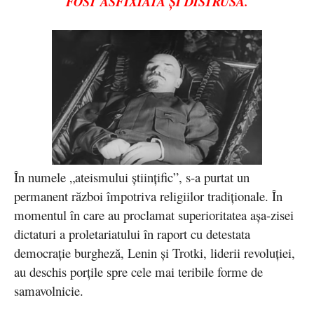
FOST ASFIXIATĂ ŞI DISTRUSĂ.
În numele „ateismului ştiinţific”, s-a purtat un
permanent război împotriva religiilor tradiţionale. În
momentul în care au proclamat superioritatea așa-zisei
dictaturi a proletariatului în raport cu detestata
democrație burgheză, Lenin și Trotki, liderii revoluţiei,
au deschis porţile spre cele mai teribile forme de
samavolnicie.