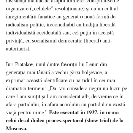
insistenţa maniacală asupra formelor conspirative de
organizare („celulele” revoluţionare) şi cu un cult al
înregimentării fanatice au generat o nouă formă de
radicalism politic, ireconciliabil cu tradiţia liberală
individualistă occidentală sau, cel puţin în această
privinţă, cu socialismul democratic (liberal) anti-
autoritarist.
Iuri Piatakov, unul dintre favoriţii lui Lenin din
generaţia mai tânără a vechii gărzi bolşevice, a
exprimat această identificare cu partidul în cei mai
dramatici termeni: „Da, voi considera negru un lucru pe
care l-am simţit şi l-am considerat alb, de vreme ce în
afara partidului, în afara acordului cu partidul nu există
Este executat în 1937, în urma
viaţă pentru mine.”
celui de-al doilea proces-spectacol (show trial) de la
Moscova.