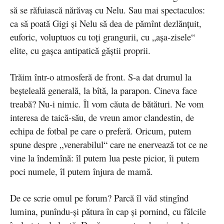
să se răfuiască nărăvaş cu Nelu. Sau mai spectaculos:
ca să poată Gigi şi Nelu să dea de pămînt dezlănţuit,
euforic, voluptuos cu toţi grangurii, cu „aşa-zisele“
elite, cu gaşca antipatică găştii proprii.
Trăim într-o atmosferă de front. S-a dat drumul la
beşteleală generală, la bîtă, la parapon. Cineva face
treabă? Nu-i nimic. Îl vom căuta de bătături. Ne vom
interesa de taică-său, de vreun amor clandestin, de
echipa de fotbal pe care o preferă. Oricum, putem
spune despre „venerabilul“ care ne enervează tot ce ne
vine la îndemînă: îl putem lua peste picior, îi putem
poci numele, îl putem înjura de mamă.
De ce scrie omul pe forum? Parcă îl văd stingînd
lumina, punîndu-şi pătura în cap şi pornind, cu fălcile