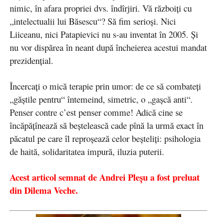
nimic, în afara propriei dvs. îndîrjiri. Vă războiţi cu
„intelectualii lui Băsescu“? Să fim serioşi. Nici
Liiceanu, nici Patapievici nu s-au inventat în 2005. Şi
nu vor dispărea în neant după încheierea acestui mandat
prezidenţial.
Încercaţi o mică terapie prin umor: de ce să combateţi
„găştile pentru“ întemeind, simetric, o „gaşcă anti“.
Penser contre c’est penser comme! Adică cine se
încăpăţînează să beştelească cade pînă la urmă exact în
păcatul pe care îl reproşează celor beşteliţi: psihologia
de haită, solidaritatea impură, iluzia puterii.
Acest articol semnat de Andrei Pleșu a fost preluat
din Dilema Veche.