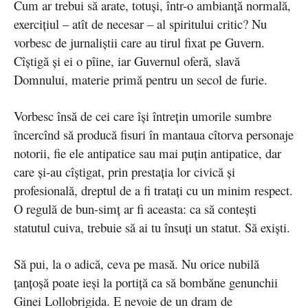
Cum ar trebui să arate, totuşi, într-o ambianţă normală,
exerciţiul – atît de necesar – al spiritului critic? Nu
vorbesc de jurnaliştii care au tirul fixat pe Guvern.
Cîştigă şi ei o pîine, iar Guvernul oferă, slavă
Domnului, materie primă pentru un secol de furie.
Vorbesc însă de cei care îşi întreţin umorile sumbre
încercînd să producă fisuri în mantaua cîtorva personaje
notorii, fie ele antipatice sau mai puţin antipatice, dar
care şi-au cîştigat, prin prestaţia lor civică şi
profesională, dreptul de a fi trataţi cu un minim respect.
O regulă de bun-simţ ar fi aceasta: ca să conteşti
statutul cuiva, trebuie să ai tu însuţi un statut. Să exişti.
Să pui, la o adică, ceva pe masă. Nu orice nubilă
ţanţoşă poate ieşi la portiţă ca să bombăne genunchii
Ginei Lollobrigida. E nevoie de un dram de