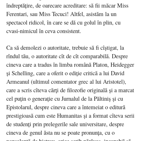
îndreptăţire, de oarecare acreditare: să fii măcar Miss
Ferentari, sau Miss Tecuci! Altfel, asistăm la un
spectacol ridicol, în care se dă cu golul în plin, cu
cvasi-nimicul în ceva consistent.
Ca să demolezi o autoritate, trebuie să fi cîştigat, la
rîndul tău, o autoritate cît de cît comparabilă. Despre
cineva care a tradus în limba română Platon, Heidegger
şi Schelling, care a oferit o ediţie critică a lui David
Armeanul (ultimul comentator grec al lui Aristotel),
care a scris cîteva cărţi de filozofie originală şi a marcat
cel puţin o generaţie cu Jurnalul de la Păltiniş şi cu
Epistolarul, despre cineva care a întemeiat o editură
prestigioasă cum este Humanitas şi a format cîteva serii
de studenţi prin prelegerile sale universitare, despre
cineva de genul ăsta nu se poate pronunţa, cu o
nonşalanţă de bistrou, orice scrib nărăvaş, incapabil să