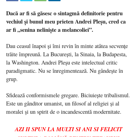
Dacă ar fi să găsesc o sintagmă definitorie pentru
vechiul și bunul meu prieten Andrei Pleșu, cred ca
ar fi „senina neliniște a melancoliei”.
Dau ceasul înapoi și îmi revin în minte atâtea secvențe
trăite împreună. La București, la Sinaia, la Budapesta,
la Washington. Andrei Pleșu este intelectual critic
paradigmatic. Nu se înregimentează. Nu gândește în
grup.
Sfidează conformismele gregare. Biciuiește tribalismul.
Este un gânditor umanist, un filosof al religiei și al
moralei și un spirit de o incandescentă modernitate.
AZI II SPUN LA MULTI SI ANI SI FELICIT