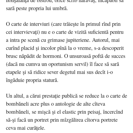
sară peste propria lui umbră.
O carte de interviuri (care trăieşte în primul rînd prin
cei intervievaţi) nu e o carte de vizită suficientă pentru
a intra pe scenă cu grimase jupiteriene. Autorul, mai
curînd placid şi incolor pînă la o vreme, s-a descoperit
brusc năpădit de hormoni. O unsuroasă poftă de succes
(dacă nu cumva un oportunism servil) îl face să sară
etapele şi să ridice sever degetul mai sus decît i-o
îngăduie propria statură.
Un altul, a cărui prestaţie publică se reduce la o carte de
bombăneli acre plus o antologie de alte cîteva
bombăneli, se mişcă şi el elastic prin peisaj, încercînd
să-şi facă un portret prin mîzgălirea cîtorva portrete
ceva mai curăţele.