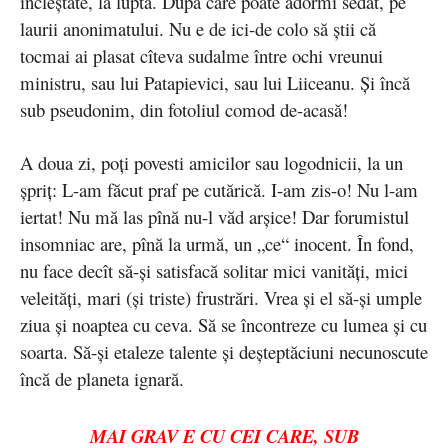
încleştate, la luptă. După care poate adormi sedat, pe
laurii anonimatului. Nu e de ici-de colo să ştii că
tocmai ai plasat cîteva sudalme între ochi vreunui
ministru, sau lui Patapievici, sau lui Liiceanu. Şi încă
sub pseudonim, din fotoliul comod de-acasă!
A doua zi, poţi povesti amicilor sau logodnicii, la un
şpriţ: L-am făcut praf pe cutărică. I-am zis-o! Nu l-am
iertat! Nu mă las pînă nu-l văd arşice! Dar forumistul
insomniac are, pînă la urmă, un „ce“ inocent. În fond,
nu face decît să-şi satisfacă solitar mici vanităţi, mici
veleităţi, mari (şi triste) frustrări. Vrea şi el să-şi umple
ziua şi noaptea cu ceva. Să se încontreze cu lumea şi cu
soarta. Să-şi etaleze talente şi deşteptăciuni necunoscute
încă de planeta ignară.
MAI GRAV E CU CEI CARE, SUB