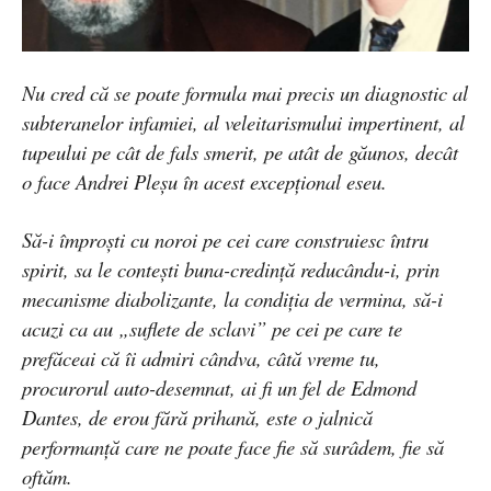
Nu cred că se poate formula mai precis un diagnostic al
subteranelor infamiei, al veleitarismului impertinent, al
tupeului pe cât de fals smerit, pe atât de găunos, decât
o face Andrei Pleșu în acest excepțional eseu.
Să-i împroști cu noroi pe cei care construiesc întru
spirit, sa le contești buna-credință reducându-i, prin
mecanisme diabolizante, la condiția de vermina, să-i
acuzi ca au „suflete de sclavi” pe cei pe care te
prefăceai că îi admiri cândva, câtă vreme tu,
procurorul auto-desemnat, ai fi un fel de Edmond
Dantes, de erou fără prihană, este o jalnică
performanță care ne poate face fie să surâdem, fie să
oftăm.