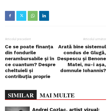
Articolul precedent
Articolul următor
Ce se poate finanța
Arată bine sistemul
din fondurile
condus de Glugă,
nerambursabile și în
Despescu și Benone
ce cuantum? Despre
Matei, nu-i așa,
cheltuieli și
domnule Iohannis?
contribuția proprie
SIMILAR
MAI MULTE
Andrei Cozlac, artist vizual: