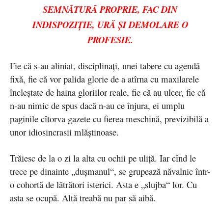
SEMNĂTURĂ PROPRIE, FAC DIN
INDISPOZIŢIE, URĂ ŞI DEMOLARE O
PROFESIE.
Fie că s-au aliniat, disciplinaţi, unei tabere cu agendă
fixă, fie că vor palida glorie de a atîrna cu maxilarele
încleştate de haina gloriilor reale, fie că au ulcer, fie că
n-au nimic de spus dacă n-au ce înjura, ei umplu
paginile cîtorva gazete cu fierea meschină, previzibilă a
unor idiosincrasii mlăştinoase.
Trăiesc de la o zi la alta cu ochii pe uliţă. Iar cînd le
trece pe dinainte „duşmanul“, se grupează năvalnic într-
o cohortă de lătrători isterici. Asta e „slujba“ lor. Cu
asta se ocupă. Altă treabă nu par să aibă.