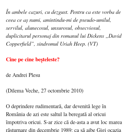
În ambele cazuri, cu dezgust. Pentru ca este vorba de
ceea ce aș numi, amintindu-mi de pseudo-umilul,
servilul, alunecosul, unsurosul, obsecviosul,
duplicitarul personaj din romanul lui Dickens „David
Copperfield”, sindromul Uriah Heep. (VT)
Cine pe cine beșteleste?
de Andrei Plesu
(Dilema Veche, 27 octombrie 2010)
O deprindere rudimentară, dar devenită lege în
România de azi este saltul la beregată al oricui
împotriva oricui. S-ar zice că de-asta a avut loc marea
răsturnare din decembrie 1989: ca să aibe Gigi ocazia