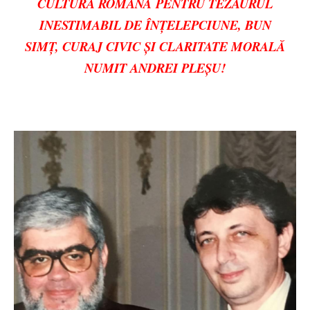
CULTURA ROMÂNĂ
PENTRU TEZAURUL
INESTIMABIL DE ÎNȚELEPCIUNE, BUN
SIMȚ, CURAJ CIVIC ȘI CLARITATE MORALĂ
NUMIT ANDREI PLEȘU!