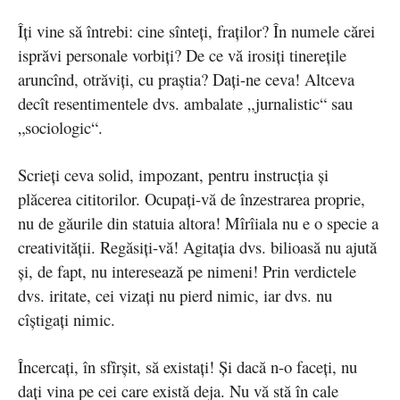
Îţi vine să întrebi: cine sînteţi, fraţilor? În numele cărei
isprăvi personale vorbiţi? De ce vă irosiţi tinereţile
aruncînd, otrăviţi, cu praştia? Daţi-ne ceva! Altceva
decît resentimentele dvs. ambalate „jurnalistic“ sau
„sociologic“.
Scrieţi ceva solid, impozant, pentru instrucţia şi
plăcerea cititorilor. Ocupaţi-vă de înzestrarea proprie,
nu de găurile din statuia altora! Mîrîiala nu e o specie a
creativităţii. Regăsiţi-vă! Agitaţia dvs. bilioasă nu ajută
şi, de fapt, nu interesează pe nimeni! Prin verdictele
dvs. iritate, cei vizaţi nu pierd nimic, iar dvs. nu
cîştigaţi nimic.
Încercaţi, în sfîrşit, să existaţi! Şi dacă n-o faceţi, nu
daţi vina pe cei care există deja. Nu vă stă în cale