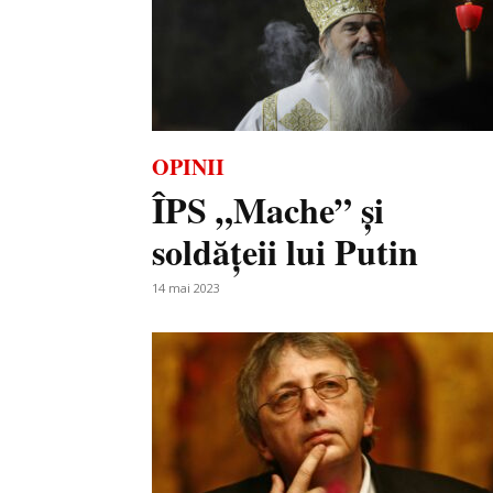
OPINII
ÎPS „Mache” și
soldățeii lui Putin
14 mai 2023