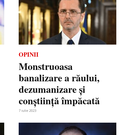
OPINII
Monstruoasa
banalizare a răului,
dezumanizare și
conștiință împăcată
7 iulie 2023