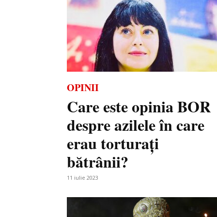
OPINII
Care este opinia BOR
despre azilele în care
erau torturați
bătrânii?
11 iulie 2023