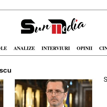
OLE
ANALIZE
INTERVIURI
OPINII
CI
sunmedia.ro
escu