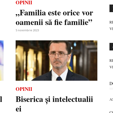
OPINII
„Familia este orice vor
oamenii să fie familie”
R
V
5 noiembrie 2023
R
V
D
OPINII
l
Biserica și intelectualii
A
ei
C