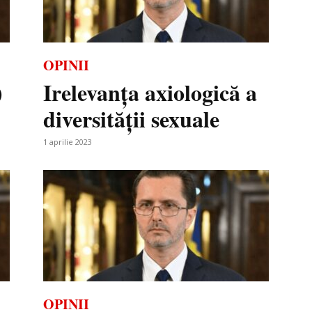
OPINII
)
Irelevanța axiologică a
diversității sexuale
1 aprilie 2023
OPINII