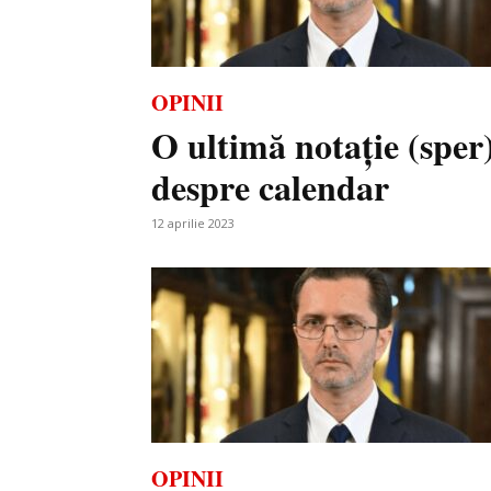
OPINII
O ultimă notație (sper
despre calendar
12 aprilie 2023
OPINII