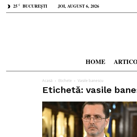
25
BUCUREȘTI
JOI, AUGUST 6, 2026
C
HOME
ARTIC
Acasă
Etichete
Vasile banescu
Etichetă: vasile ban