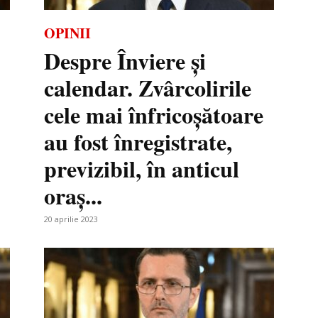
OPINII
Despre Înviere și
calendar. Zvârcolirile
cele mai înfricoșătoare
au fost înregistrate,
previzibil, în anticul
oraș...
20 aprilie 2023