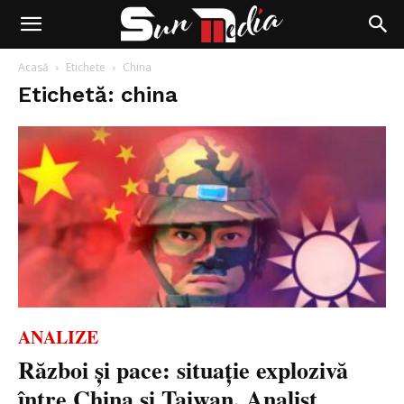
Acasă
Etichete
China
Etichetă: china
ANALIZE
Război și pace: situație explozivă
între China și Taiwan. Analist