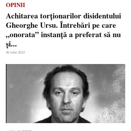
OPINII
Achitarea torționarilor disidentului
Gheorghe Ursu. Întrebări pe care
„onorata” instanță a preferat să nu
și...
30 iulie 2023