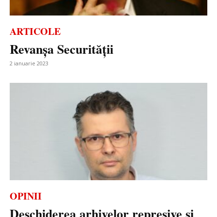
ARTICOLE
Revanșa Securității
2 ianuarie 2023
OPINII
Deschiderea arhivelor represive și