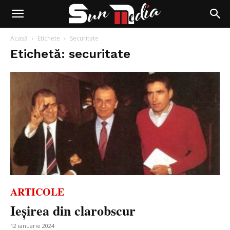
Acasă
Etichete
Securitate
Etichetă: securitate
ARTICOLE
Ieșirea din clarobscur
12 ianuarie 2024