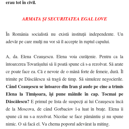
erau tot în civil.
ARMATA ȘI SECURITATEA EGAL LOVE
În România socialistă nu există instituții independente. Un
adevăr pe care mulți nu vor să îl accepte în ruptul capului.
A, da. Elena Ceaușescu. Elena voia curățenie. Pentru ca la
întoarcerea Tovarășului să îi poată spune că s-a rezolvat. Să arate
ce poate face ea. Că e nevoie de o mână forte de femeie, dură. Îl
trimite pe Dăscălescu să tragă de timp. Să simuleze negocierile.
Când Ceaușescu se întoarce din Iran și aude pe cine a trimis
Elena la Timișoara, își pune mâinile în cap. Tocmai pe
Dăscălescu?
E primul pe lista de suspecți ai lui Ceaușescu încă
de la Moscova, de când Gorbaciov l-a luat în brațe. Elena îi
spune că nu s-a rezolvat. Nicolae se face pământiu și nu spune
nimic. O să facă el. Va chema poporul adevărat la miting.