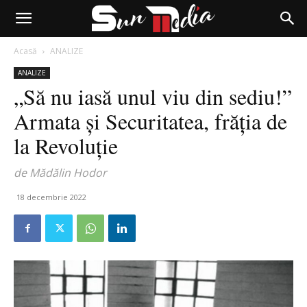
Acasă
ANALIZE
ANALIZE
„Să nu iasă unul viu din sediu!”
Armata și Securitatea, frăția de
la Revoluție
de Mădălin Hodor
18 decembrie 2022