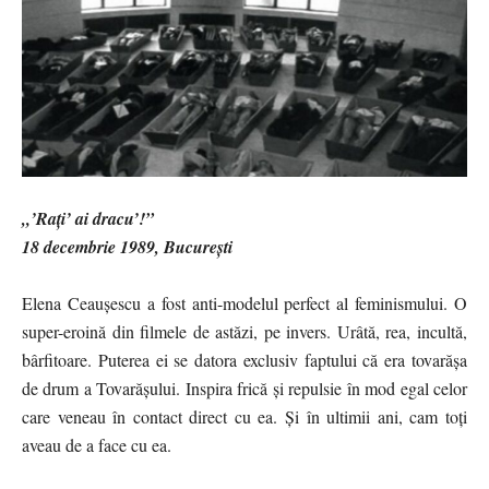
„’Rați’ ai dracu’!”
18 decembrie 1989, București
Elena Ceaușescu a fost anti-modelul perfect al feminismului. O
super-eroină din filmele de astăzi, pe invers. Urâtă, rea, incultă,
bârfitoare. Puterea ei se datora exclusiv faptului că era tovarășa
de drum a Tovarășului. Inspira frică și repulsie în mod egal celor
care veneau în contact direct cu ea. Și în ultimii ani, cam toți
aveau de a face cu ea.