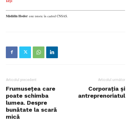
Iași
Mădălin Hodor
este istoric în cadrul CNSAS.
Articolul precedent
Articolul următor
Frumuseţea care
Corporația și
poate schimba
antreprenoriatul
lumea. Despre
bunătate la scară
mică