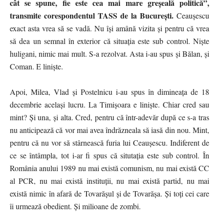
cât se spune, fie este cea mai mare greșeală politică”,
transmite corespondentul TASS de la București.
Ceaușescu
exact asta vrea să se vadă. Nu își amână vizita și pentru că vrea
să dea un semnal în exterior că situația este sub control. Niște
huligani, nimic mai mult. S-a rezolvat. Asta i-au spus și Bălan, și
Coman. E liniște.
Apoi, Milea, Vlad și Postelnicu i-au spus în dimineața de 18
decembrie același lucru. La Timișoara e liniște. Chiar cred sau
mint? Și una, și alta. Cred, pentru că într-adevăr după ce s-a tras
nu anticipează că vor mai avea îndrăzneala să iasă din nou. Mint,
pentru că nu vor să stârnească furia lui Ceaușescu. Indiferent de
ce se întâmpla, tot i-ar fi spus că situtația este sub control. În
România anului 1989 nu mai există comunism, nu mai există CC
al PCR, nu mai există instituții, nu mai există partid, nu mai
există nimic în afară de Tovarășul și de Tovarășa. Și toți cei care
îi urmează obedient. Și milioane de zombi.