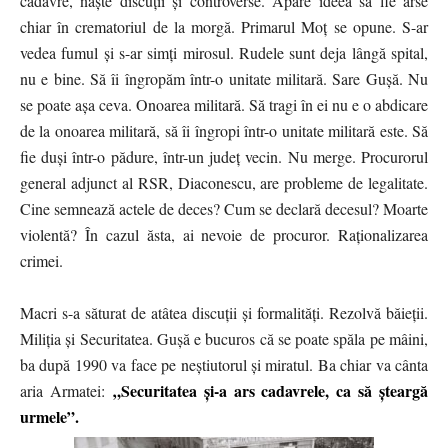
cadavre, naște discuții și controverse. Apare ideea să fie arse
chiar în crematoriul de la morgă. Primarul Moț se opune. S-ar
vedea fumul și s-ar simți mirosul. Rudele sunt deja lângă spital,
nu e bine. Să îi îngropăm într-o unitate militară. Sare Gușă. Nu
se poate așa ceva. Onoarea militară. Să tragi în ei nu e o abdicare
de la onoarea militară, să îi îngropi într-o unitate militară este. Să
fie duși într-o pădure, într-un județ vecin. Nu merge. Procurorul
general adjunct al RSR, Diaconescu, are probleme de legalitate.
Cine semnează actele de deces? Cum se declară decesul? Moarte
violentă? În cazul ăsta, ai nevoie de procuror. Raționalizarea
crimei.
Macri s-a săturat de atâtea discuții și formalități. Rezolvă băieții.
Miliția și Securitatea. Gușă e bucuros că se poate spăla pe mâini,
ba după 1990 va face pe neștiutorul și miratul. Ba chiar va cânta
„Securitatea și-a ars cadavrele, ca să șteargă
aria Armatei:
urmele”.