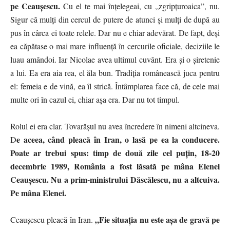
pe Ceaușescu.
Cu el te mai înțelegeai, cu „zgripțuroaica”, nu.
Sigur că mulți din cercul de putere de atunci și mulți de după au
pus în cârca ei toate relele. Dar nu e chiar adevărat. De fapt, deși
ea căpătase o mai mare influență în cercurile oficiale, deciziile le
luau amândoi. Iar Nicolae avea ultimul cuvânt. Era și o șiretenie
a lui. Ea era aia rea, el ăla bun. Tradiția românească juca pentru
el: femeia e de vină, ea îl strică. Întâmplarea face că, de cele mai
multe ori în cazul ei, chiar așa era. Dar nu tot timpul.
Rolul ei era clar. Tovarășul nu avea încredere în nimeni altcineva.
e aceea, când pleacă în Iran, o lasă pe ea la conducere.
D
Poate ar trebui spus: timp de două zile cel puțin, 18-20
decembrie 1989, România a fost lăsată pe mâna Elenei
Ceaușescu. Nu a prim-ministrului Dăscălescu, nu a altcuiva.
Pe mâna Elenei.
„Fie situația nu este așa de gravă pe
Ceaușescu pleacă în Iran.