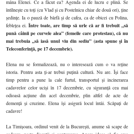
mâna Elenei. Ce a făcut ea? Agenda ei de lucru e plină. Se
întîlnește cu toți (cu Vlad și cu Postelnicu chiar de două ori), ține
ședințe. Ia o pauză de bârfă și de cafea, ca de obicei cu Polina,
Între toate, are timp să urle că ar fi trebuit „să
feblețea ei.
pună câinii pe curvele alea” (femeile care protestau), că nu
mai trebuia „să iasă unul viu din sediu” (asta spune și în
Teleconferință, pe 17 decembrie).
Elena nu se formalizează, nu o interesează cum o va reține
istoria. Pentru asta ți-ar trebui puțină cultură. Nu are. Își face
timp pentru a pune la cale furtul, transportul și incinerarea
cadavrelor celor uciși în 17 decembrie, cu siguranță cea mai
odioasă acțiune din acel decembrie, plin altfel de acte de
demență și cruzime. Elena își asigură locul întâi. Scăpați de
cadavre!
La Timișoara, ordinul venit de la București, anume să scape de