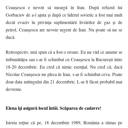
Ceaușescu e nevoit să meargă în Iran. După refuzul lui
Gorbaciov de a-l ajuta și după ce liderul sovietic a fost mai mult
decât evaziv în privința suplimentării livrărilor de gaz și de
petrol, Ceaușescu are nevoie urgent de Iran. Nu poate să nu se
ducă.
Retrospectiv, unii spun că a fost o eroare. Eu nu văd ce anume se
îmbunătățea sau s-ar fi schimbat cu Ceaușescu la București între
18-20 decembrie. Eu cred că nimic esențial. Nu cred că, dacă
Nicolae Ceaușescu nu pleca în Iran, s-ar fi schimbat ceva. Poate
doar data mitingului din 21 decembrie. L-ar fi făcut probabil mai
devreme.
Elena își asigură locul întâi. Scăparea de cadavre!
Istoria reține că pe, 18 decembrie 1989, România a rămas pe