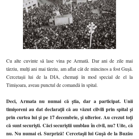
Cu alte cuvinte să lase vina pe Armată. Dar ani de zile mai
târziu, mulți ani mai târziu, am aflat cât de mincinos a fost Gușă.
Cercetașii lui de la DIA, chemați în mod special de el la
Timișoara, aveau punctul de comandă în spital.
Deci, Armata nu numai că știa, dar a participat. Unii
timișoreni au dat declarații că au văzut cilvili prin spital și
prin curtea lui și pe 17 decembrie, și ulterior. Au crezut toți
că sunt securiști. Căci securiștii umblau în civil, nu? Uite, că
nu. Nu numai ei. Surpriză! Cercetașii lui Gușă de la Buzău