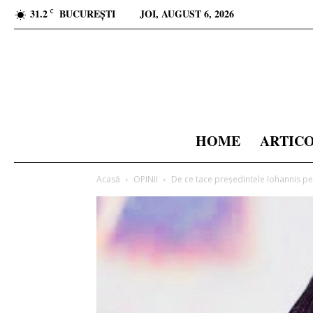
31.2
BUCUREȘTI
JOI, AUGUST 6, 2026
C
HOME
ARTIC
Acasă
OPINII
De ce tace președintele Iohannis pe 