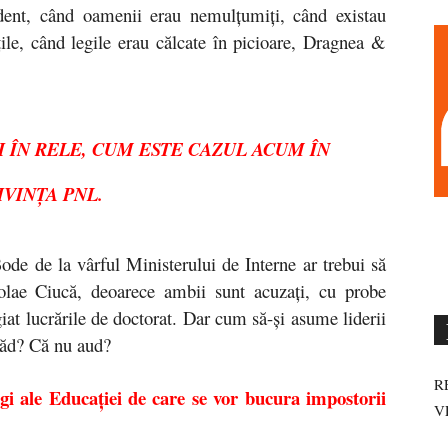
ident, când oamenii erau nemulțumiți, când existau
rțile, când legile erau călcate în picioare, Dragnea &
I ÎN RELE, CUM ESTE CAZUL ACUM ÎN
IVINȚA PNL.
ode de la vârful Ministerului de Interne ar trebui să
olae Ciucă, deoarece ambii sunt acuzați, cu probe
giat lucrările de doctorat. Dar cum să-și asume liderii
văd? Că nu aud?
R
gi ale Educației de care se vor bucura impostorii
V