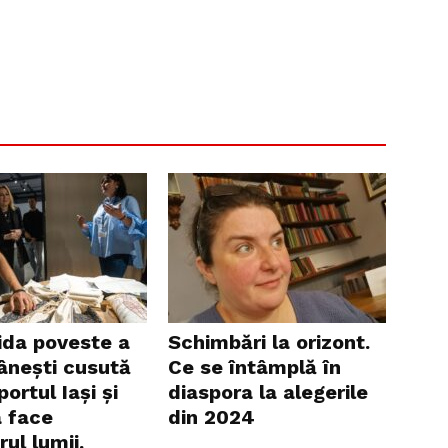
ida poveste a
Schimbări la orizont.
ânești cusută
Ce se întâmplă în
portul Iași și
diaspora la alegerile
a face
din 2024
rul lumii.