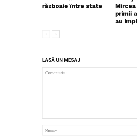
războaie între state
Mircea 
primii 
au impli
LASĂ UN MESAJ