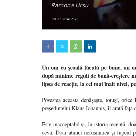
Ramona Ursu
18 ianuarie 2023
Un om cu școală făcută pe bune, un om 
după minime reguli de bună-creștere nu 
lipsa de reacție, la cel mai înalt nivel,
Povestea aceasta depășește, totuși, orice
președintelui Klaus Iohannis, îl arată față d
Este inacceptabil și, în istoria recentă, 
ceva. Doar atunci nerușinarea și tupeul 