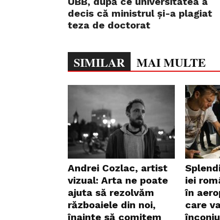
UBB, după ce universitatea a
decis că ministrul și-a plagiat
teza de doctorat
SIMILAR
MAI MULTE
Andrei Cozlac, artist
Splend
vizual: Arta ne poate
iei rom
ajuta să rezolvăm
în aero
războaiele din noi,
care v
înainte să comitem
înconju