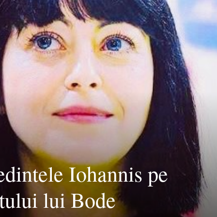
edintele Iohannis pe
tului lui Bode