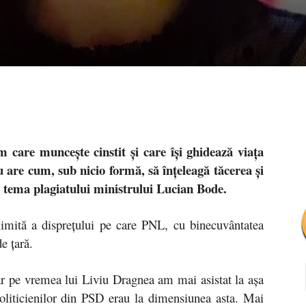
care muncește cinstit și care își ghidează viața
are cum, sub nicio formă, să înțeleagă tăcerea și
 pe tema plagiatului ministrului Lucian Bode.
 limită a disprețului pe care PNL, cu binecuvântatea
e țară.
doar pe vremea lui Liviu Dragnea am mai asistat la așa
politicienilor din PSD erau la dimensiunea asta. Mai