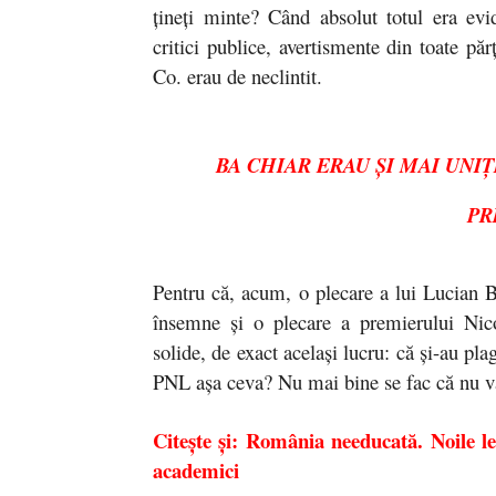
țineți minte? Când absolut totul era ev
critici publice, avertismente din toate pă
Co. erau de neclintit.
BA CHIAR ERAU ȘI MAI UNIȚ
PR
Pentru că, acum, o plecare a lui Lucian B
însemne și o plecare a premierului Nic
solide, de exact același lucru: că și-au pla
PNL așa ceva? Nu mai bine se fac că nu 
Citește și: România needucată. Noile le
academici