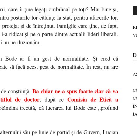
ii, care îi ține legați ombilical pe toți? Mai bine și,
ru posturile lor călduțe la stat, pentru afacerile lor,
protejat și de întreținut. Famiglie care ține, de fapt,
R
-a ridicat și pe o parte dintre actualii lideri liberali.
V
să nu ne iluzionăm.
D
n Bode ar fi un gest de normalilate. Și cred că
ate să facă acest gest de normalitate. În rest, nu are
A
Ba chiar ne-a spus foarte clar că va
C
de conștiință.
C
titlul de doctor
Comisia de Etică a
, după ce
I
ptămâna trecută, că lucrarea lui Bode este „profund
I
lternului său pe linie de partid și de Guvern, Lucian