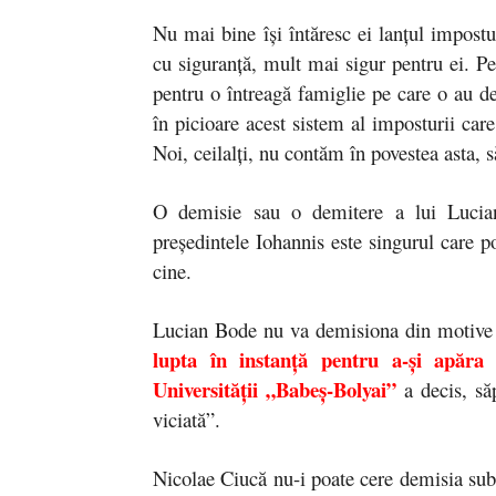
Nu mai bine își întăresc ei lanțul impostur
cu siguranță, mult mai sigur pentru ei. Pent
pentru o întreagă famiglie pe care o au de 
în picioare acest sistem al imposturii care i
Noi, ceilalți, nu contăm în povestea asta, 
O demisie sau o demitere a lui Lucia
președintele Iohannis este singurul care po
cine.
Lucian Bode nu va demisiona din motive 
lupta în instanță pentru a-și apăra 
Universității „Babeș-Bolyai”
a decis, să
viciată”.
Nicolae Ciucă nu-i poate cere demisia suba