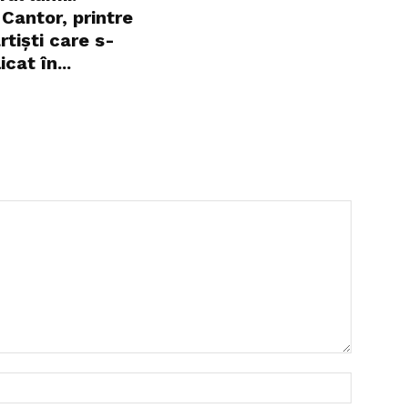
Cantor, printre
artiști care s-
cat în...