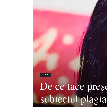
OPINII
De ce tace preș
subiectul plagia