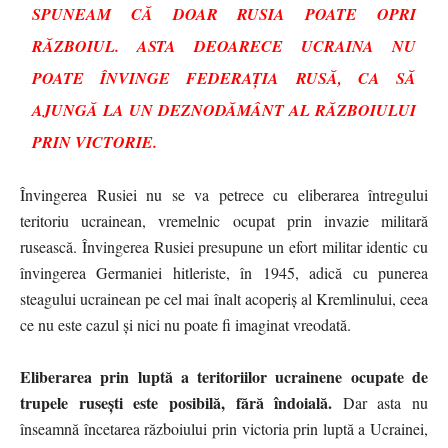
SPUNEAM CĂ DOAR RUSIA POATE OPRI
RĂZBOIUL. ASTA DEOARECE UCRAINA NU
POATE ÎNVINGE FEDERAȚIA RUSĂ, CA SĂ
AJUNGĂ LA UN DEZNODĂMÂNT AL RĂZBOIULUI
PRIN VICTORIE.
Învingerea Rusiei nu se va petrece cu eliberarea întregului
teritoriu ucrainean, vremelnic ocupat prin invazie militară
rusească. Învingerea Rusiei presupune un efort militar identic cu
învingerea Germaniei hitleriste, în 1945, adică cu punerea
steagului ucrainean pe cel mai înalt acoperiș al Kremlinului, ceea
ce nu este cazul și nici nu poate fi imaginat vreodată.
Eliberarea prin luptă a teritoriilor ucrainene ocupate de
trupele rusești este posibilă, fără îndoială.
Dar asta nu
înseamnă încetarea războiului prin victoria prin luptă a Ucrainei,