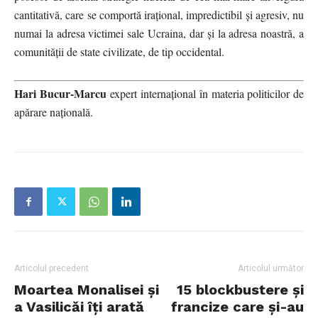
cantitativă, care se comportă irațional, impredictibil și agresiv, nu
numai la adresa victimei sale Ucraina, dar și la adresa noastră, a
comunității de state civilizate, de tip occidental.
Hari Bucur-Marcu
expert internațional în materia politicilor de
apărare națională.
Articolul precedent
Articolul următor
Moartea Monalisei și
15 blockbustere și
a Vasilicăi îți arată
francize care și-au