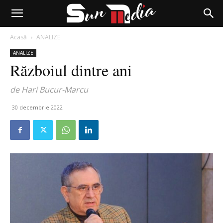
Acasă
ANALIZE
ANALIZE
Războiul dintre ani
de Hari Bucur-Marcu
30 decembrie 2022