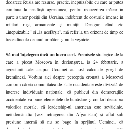
deoarece Rusia are resurse, practic, inepuizabile cu care ar putea
continua la nesfârșit agresiunea, pentru recucerirea măcar în
parte a unor poziții din Ucraina, indiferent de costurile imense în
militari ruși, armamente și muniții. Desigur, când zic
„inepuizabile” și „la nesfârșit”, mă refer la un orizont de timp ce
trece dincolo de anul următor, și nu la veșnicie.
Să mai înțelegem încă un lucru cert.
Premisele strategice de la
care a plecat Moscova în declanșarea, la 24 februarie, a
agresiunii sale asupra Ucrainei au fost calculate greșit de
kremlinezi. Vorbim aici despre percepția eronată a Moscovei
conform căreia comunitatea de state occidentale este divizată de
interese individuale naționale, că publicul din democrațiile
occidentale va pune elementele de bunăstare și confort deasupra
valorilor morale, că leadership-ul american este șovăielnic,
neîndemânatic (vezi retragerea din Afganistan) și aflat sub
presiune internă să nu se bage în sprijinul Ucrainei, că