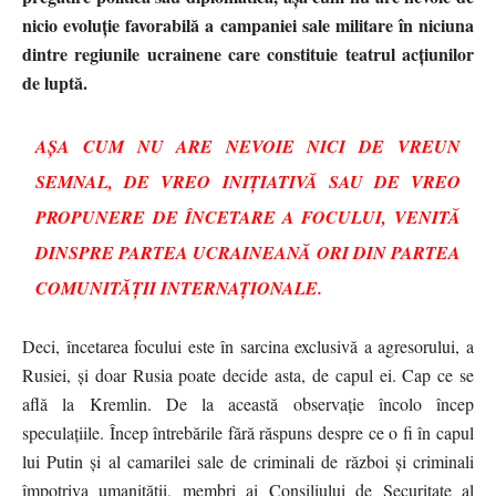
nicio evoluție favorabilă a campaniei sale militare în niciuna
dintre regiunile ucrainene care constituie teatrul acțiunilor
de luptă.
AȘA CUM NU ARE NEVOIE NICI DE VREUN
SEMNAL, DE VREO INIȚIATIVĂ SAU DE VREO
PROPUNERE DE ÎNCETARE A FOCULUI, VENITĂ
DINSPRE PARTEA UCRAINEANĂ ORI DIN PARTEA
COMUNITĂȚII INTERNAȚIONALE.
Deci, încetarea focului este în sarcina exclusivă a agresorului, a
Rusiei, și doar Rusia poate decide asta, de capul ei. Cap ce se
află la Kremlin. De la această observație încolo încep
speculațiile. Încep întrebările fără răspuns despre ce o fi în capul
lui Putin și al camarilei sale de criminali de război și criminali
împotriva umanității, membri ai Consiliului de Securitate al