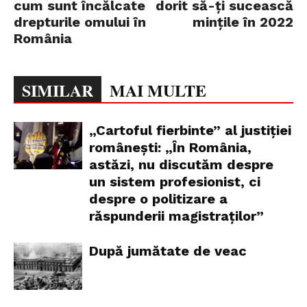
cum sunt încălcate
dorit să-ți sucească
drepturile omului în
mințile în 2022
România
SIMILAR
MAI MULTE
„Cartoful fierbinte” al justiției
românești: „În România,
astăzi, nu discutăm despre
un sistem profesionist, ci
despre o politizare a
răspunderii magistraților”
După jumătate de veac