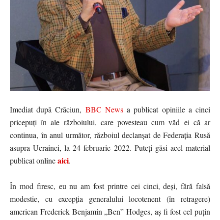
Imediat după Crăciun,
BBC News
a publicat opiniile a cinci
pricepuți în ale războiului, care povesteau cum văd ei că ar
continua, în anul următor, războiul declanșat de Federația Rusă
asupra Ucrainei, la 24 februarie 2022. Puteți găsi acel material
aici
publicat online
.
În mod firesc, eu nu am fost printre cei cinci, deși, fără falsă
modestie, cu excepția generalului locotenent (în retragere)
american Frederick Benjamin „Ben” Hodges, aș fi fost cel puțin