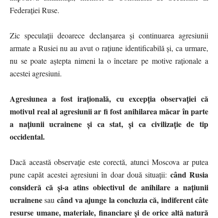
Federației Ruse.
Zic speculații deoarece declanșarea și continuarea agresiunii
armate a Rusiei nu au avut o rațiune identificabilă și, ca urmare,
nu se poate aștepta nimeni la o încetare pe motive raționale a
acestei agresiuni.
Agresiunea a fost irațională, cu excepția observației că
motivul real al agresiunii ar fi fost anihilarea măcar în parte
a națiunii ucrainene și ca stat, și ca civilizație de tip
occidental.
Dacă această observație este corectă, atunci Moscova ar putea
când Rusia
pune capăt acestei agresiuni în doar două situații:
consideră că și-a atins obiectivul de anihilare a națiunii
ucrainene
când va ajunge la concluzia că, indiferent câte
sau
resurse umane, materiale, financiare și de orice altă natură