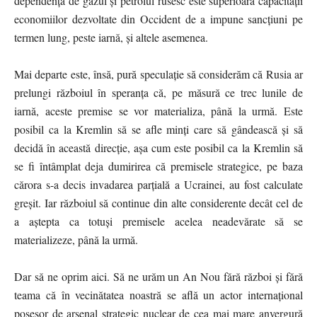
dependența de gazul și petrolul rusesc este superioară capacității
economiilor dezvoltate din Occident de a impune sancțiuni pe
termen lung, peste iarnă, și altele asemenea.
Mai departe este, însă, pură speculație să considerăm că Rusia ar
prelungi războiul în speranța că, pe măsură ce trec lunile de
iarnă, aceste premise se vor materializa, până la urmă. Este
posibil ca la Kremlin să se afle minți care să gândească și să
decidă în această direcție, așa cum este posibil ca la Kremlin să
se fi întâmplat deja dumirirea că premisele strategice, pe baza
cărora s-a decis invadarea parțială a Ucrainei, au fost calculate
greșit. Iar războiul să continue din alte considerente decât cel de
a aștepta ca totuși premisele acelea neadevărate să se
materializeze, până la urmă.
Dar să ne oprim aici. Să ne urăm un An Nou fără război și fără
teama că în vecinătatea noastră se află un actor internațional
posesor de arsenal strategic nuclear de cea mai mare anvergură