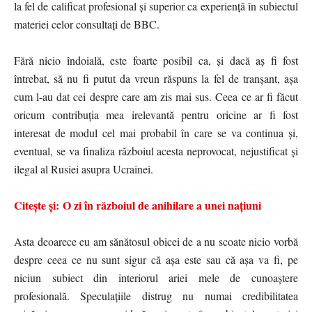
la fel de calificat profesional și superior ca experiență în subiectul
materiei celor consultați de BBC.
Fără nicio îndoială, este foarte posibil ca, și dacă aș fi fost
întrebat, să nu fi putut da vreun răspuns la fel de tranșant, așa
cum l-au dat cei despre care am zis mai sus. Ceea ce ar fi făcut
oricum contribuția mea irelevantă pentru oricine ar fi fost
interesat de modul cel mai probabil în care se va continua și,
eventual, se va finaliza războiul acesta neprovocat, nejustificat și
ilegal al Rusiei asupra Ucrainei.
Citește și: O zi în războiul de anihilare a unei națiuni
Asta deoarece eu am sănătosul obicei de a nu scoate nicio vorbă
despre ceea ce nu sunt sigur că așa este sau că așa va fi, pe
niciun subiect din interiorul ariei mele de cunoaștere
profesională. Speculațiile distrug nu numai credibilitatea