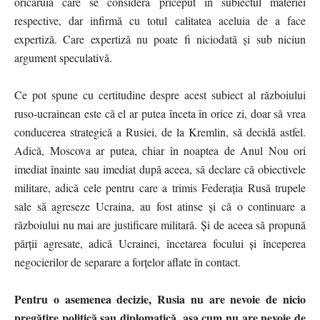
oricăruia care se consideră priceput în subiectul materiei
respective, dar infirmă cu totul calitatea aceluia de a face
expertiză. Care expertiză nu poate fi niciodată și sub niciun
argument speculativă.
Ce pot spune cu certitudine despre acest subiect al războiului
ruso-ucrainean este că el ar putea înceta în orice zi, doar să vrea
conducerea strategică a Rusiei, de la Kremlin, să decidă astfel.
Adică, Moscova ar putea, chiar în noaptea de Anul Nou ori
imediat înainte sau imediat după aceea, să declare că obiectivele
militare, adică cele pentru care a trimis Federația Rusă trupele
sale să agreseze Ucraina, au fost atinse și că o continuare a
războiului nu mai are justificare militară. Și de aceea să propună
părții agresate, adică Ucrainei, încetarea focului și începerea
negocierilor de separare a forțelor aflate în contact.
Pentru o asemenea decizie, Rusia nu are nevoie de nicio
pregătire politică sau diplomatică, așa cum nu are nevoie de