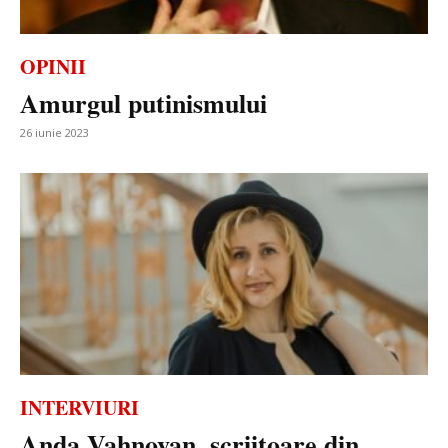
OPINII
Amurgul putinismului
26 iunie 2023
INTERVIURI
Anda Vahnovan, scriitoare din