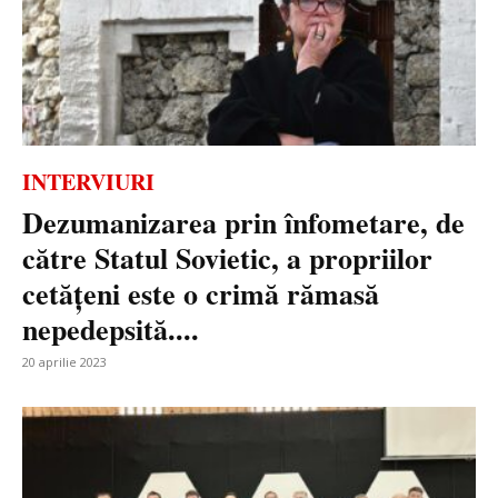
INTERVIURI
Dezumanizarea prin înfometare, de
către Statul Sovietic, a propriilor
cetățeni este o crimă rămasă
nepedepsită....
20 aprilie 2023