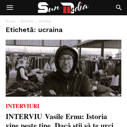
Acasă
Etichete
Ucraina
Etichetă: ucraina
INTERVIURI
INTERVIU Vasile Ernu: Istoria
vine peste tine. Dacă știi să te urci