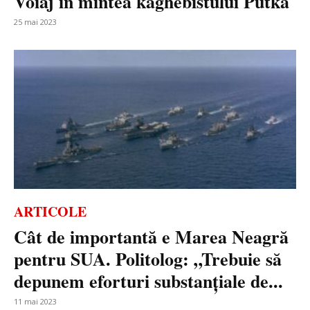
Voiaj în mintea kaghebistului Putka
25 mai 2023
ARTICOLE
Cât de importantă e Marea Neagră
pentru SUA. Politolog: „Trebuie să
depunem eforturi substanțiale de...
11 mai 2023