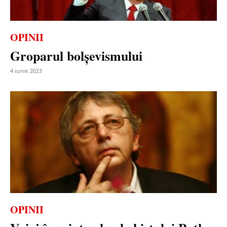
OPINII
Groparul bolșevismului
4 iunie 2023
OPINII