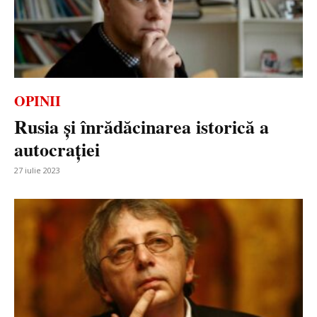
OPINII
Rusia şi înrădăcinarea istorică a
autocraţiei
27 iulie 2023