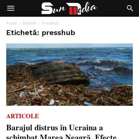
Acasă
Etichete
Presshub
Etichetă: presshub
ARTICOLE
Barajul distrus în Ucraina a
schimbat Marea Neagră. Efecte