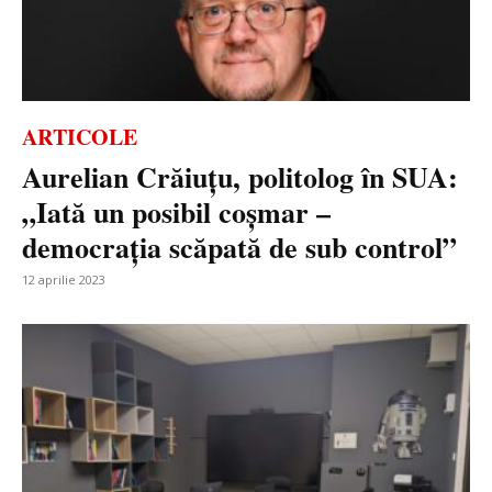
ARTICOLE
Aurelian Crăiuțu, politolog în SUA:
„Iată un posibil coșmar –
democrația scăpată de sub control”
12 aprilie 2023